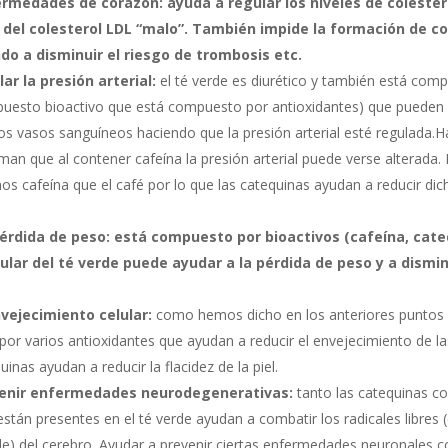
ermedades de corazón:
ayuda a regular los niveles de colester
 del colesterol LDL “malo”. También impide la formación de co
do a disminuir el riesgo de trombosis etc.
ar la presión arterial:
el té verde es diurético y también está com
uesto bioactivo que está compuesto por antioxidantes) que pueden
 los vasos sanguíneos haciendo que la presión arterial esté regulada.H
man que al contener cafeína la presión arterial puede verse alterada. 
s cafeína que el café por lo que las catequinas ayudan a reducir dic
pérdida de peso:
está compuesto por bioactivos (cafeína, cate
lar del té verde puede ayudar a la pérdida de peso y a dismin
nvejecimiento celular:
como hemos dicho en los anteriores puntos e
or varios antioxidantes que ayudan a reducir el envejecimiento de las
inas ayudan a reducir la flacidez de la piel.
venir enfermedades neurodegenerativas:
tanto las catequinas c
stán presentes en el té verde ayudan a combatir los radicales libres (
le) del cerebro. Ayudar a prevenir ciertas enfermedades neuronales 