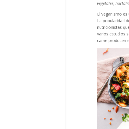
vegetales, hortaliz
El veganismo es 
La popularidad d
nutricionistas q
varios estudios 
carne producen e