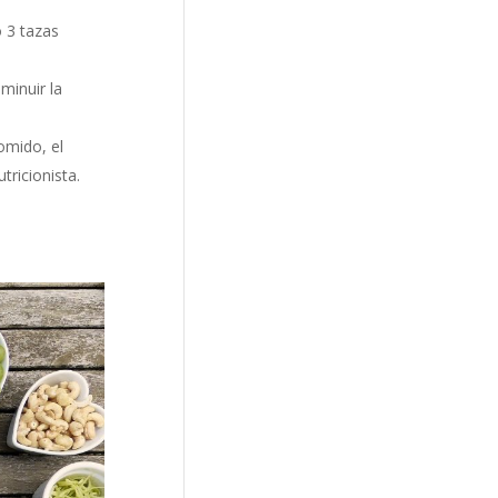
o 3 tazas
minuir la
omido, el
ricionista.