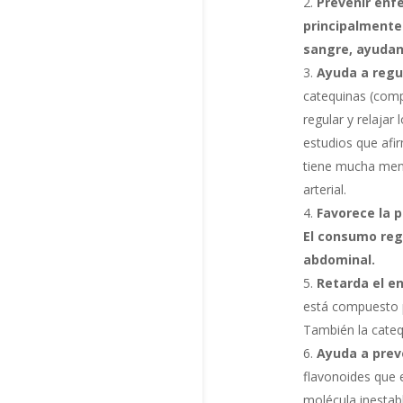
Prevenir enf
principalmente
sangre, ayudan
Ayuda a regul
catequinas (comp
regular y relajar
estudios que afir
tiene mucha meno
arterial.
Favorece la 
El consumo regu
abdominal.
Retarda el e
está compuesto p
También la catequ
Ayuda a pre
flavonoides que e
molécula inestab