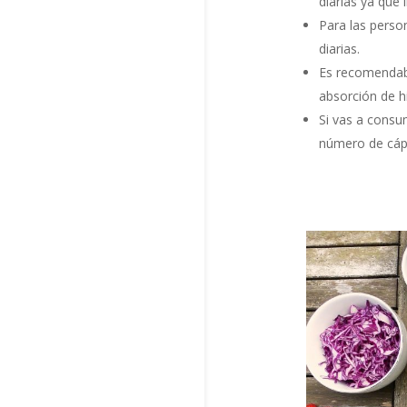
diarias ya que 
Para las perso
diarias.
Es recomendabl
absorción de hi
Si vas a consu
número de cáps