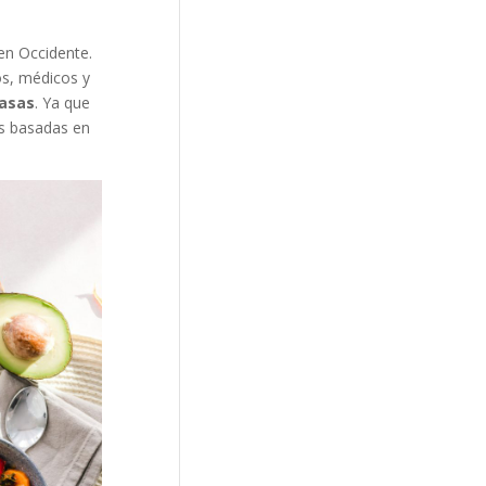
en Occidente.
os, médicos y
rasas
. Ya que
as basadas en