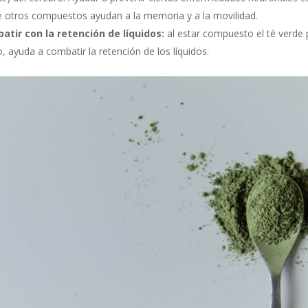
e otros compuestos ayudan a la memoria y a la movilidad.
tir con la retención de líquidos:
al estar compuesto el té verde 
co, ayuda a combatir la retención de los líquidos.