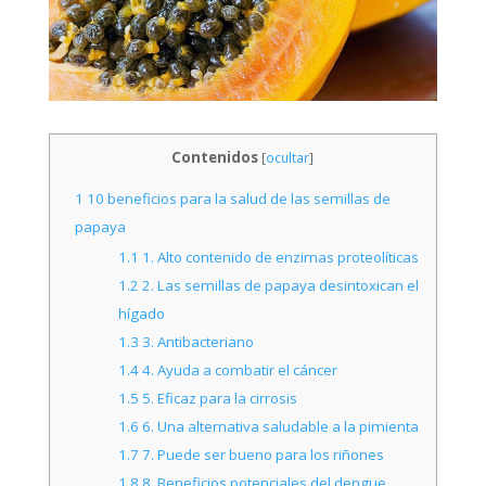
Contenidos
[
ocultar
]
1
10 beneficios para la salud de las semillas de
papaya
1.1
1. Alto contenido de enzimas proteolíticas
1.2
2. Las semillas de papaya desintoxican el
hígado
1.3
3. Antibacteriano
1.4
4. Ayuda a combatir el cáncer
1.5
5. Eficaz para la cirrosis
1.6
6. Una alternativa saludable a la pimienta
1.7
7. Puede ser bueno para los riñones
1.8
8. Beneficios potenciales del dengue