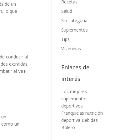
Recetas
és de un
n, lo que
Salud
Sin categoria
Suplementos
Tips
Vitaminas
de conducir al
ades extraídas
Enlaces de
batir el VIH-
interés
Los mejores
suplementos
deportivos
Franquicias nutrición
n un
deportiva
Bebidas
an como un
Bolero