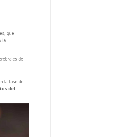
es, que
 la
erebrales de
en la fase de
tos del