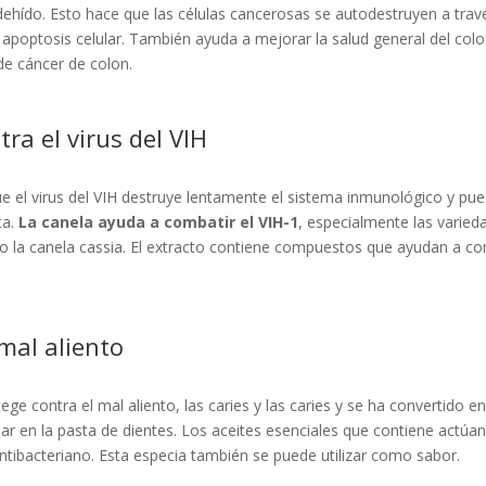
ehído. Esto hace que las células cancerosas se autodestruyen a trav
apoptosis celular. También ayuda a mejorar la salud general del colo
de cáncer de colon.
ra el virus del VIH
ue el virus del VIH destruye lentamente el sistema inmunológico y pue
ta.
La canela ayuda a combatir el VIH-1
, especialmente las varied
o la canela cassia. El extracto contiene compuestos que ayudan a com
 mal aliento
ege contra el mal aliento, las caries y las caries y se ha convertido e
lar en la pasta de dientes. Los aceites esenciales que contiene actú
ntibacteriano. Esta especia también se puede utilizar como sabor.