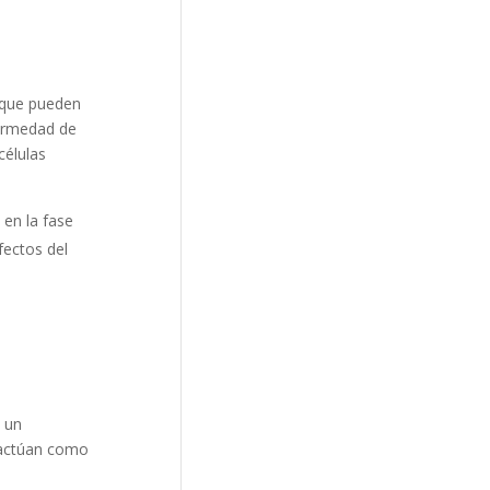
, que pueden
fermedad de
células
 en la fase
fectos del
n un
e actúan como