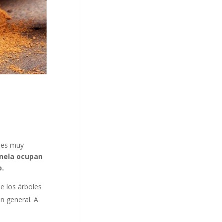
y es muy
anela ocupan
o.
e los árboles
n general. A