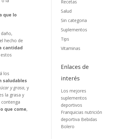
 o la
Recetas
Salud
a que lo
Sin categoria
Suplementos
 daño,
Tips
el hecho de
a cantidad
Vitaminas
 estos
Enlaces de
á los
interés
n saludables
úcar y grasa
, y
Los mejores
es la grasa y
suplementos
o contenga
deportivos
lo que come
,
Franquicias nutrición
deportiva
Bebidas
Bolero