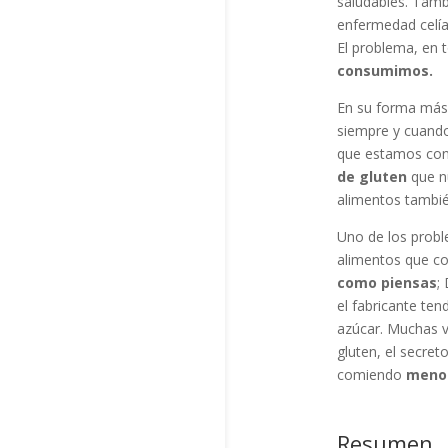
saludables. Tambi
enfermedad celí
El problema, en t
consumimos.
En su forma más 
siempre y cuando
que estamos co
de gluten
que n
alimentos tambié
Uno de los probl
alimentos que c
como piensas
;
el fabricante ten
azúcar. Muchas v
gluten, el secret
comiendo
menos
Resumen