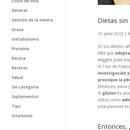
Estilo de vida
General
Dietas sin
Gestión de la nevera
Grasa
10 junio 2022
|
A
metabolismo
En los últimos a
Proteína
élite que
adopta
Receta
Wiggins pudo baj
el Tour de Franci
Recetas
investigación y
Salud
provoque la pé
Entonces, pieza p
Sin categoria
El
gluten
es una 
Suplementos
utiliza como
adi
Tips
está presente e
Vitaminas
Entonces, 