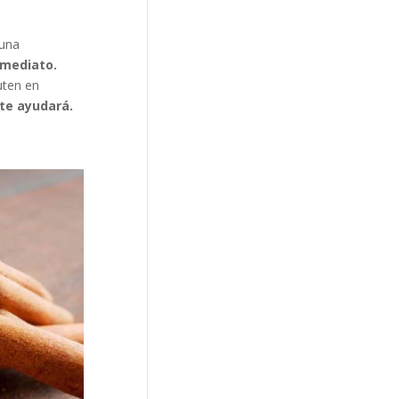
 una
nmediato.
uten en
 te ayudará.