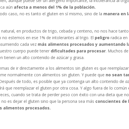
én, aunque puede ser un alérgeno importante, la intolerancia al trigo
aca aún
afecta a menos del 1% de la población.
odo caso, no es tanto el gluten en sí mismo, sino de la
manera en l
natural, en productos de trigo, cebada y centeno, no nos hace tanto
 no estemos en ese 1% de intolerantes al trigo. El
peligro
radica en 
nsumiendo cada vez
más alimentos procesados y aumentando l
uestro cuerpo puede tener
dificultades para procesar
. Muchos de
n tienen un alto contenido de azúcar y grasa.
emas de ir directamente a los alimentos sin gluten es que reemplazar
ome normalmente con alimentos sin gluten. Y puede que
no sean ta
 Después de todo, es posible que ya contenga un alto contenido de
az
drá que reemplazar el gluten por otra cosa. Y algo fuera de lo común 
eces, cuando se trata de perder peso con éxito con una dieta que n
o no es dejar el gluten sino que la persona sea más
conscientes de 
 alimentos procesados.